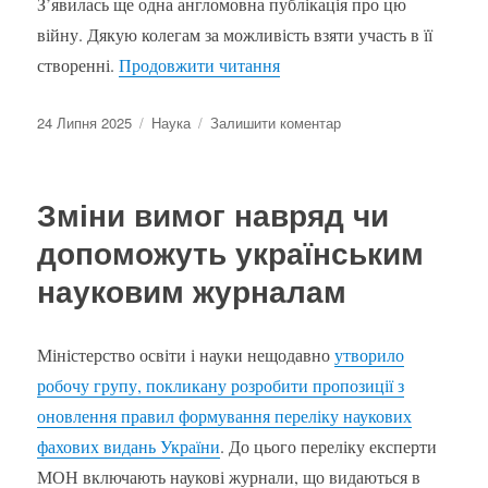
З’явилась ще одна англомовна публікація про цю
війну. Дякую колегам за можливість взяти участь в її
“Resilient minds: the unseen s
створенні.
Продовжити читання
Оприлюднено
Категорії
до
24 Липня 2025
Наука
Залишити коментар
Resilient
minds:
the
Зміни вимог навряд чи
unseen
struggles
допоможуть українським
of
науковим журналам
scientists
in
wartime
Ukraine
Міністерство освіти і науки нещодавно
утворило
робочу групу, покликану розробити пропозиції з
оновлення правил формування переліку наукових
фахових видань України
. До цього переліку експерти
МОН включають наукові журнали, що видаються в