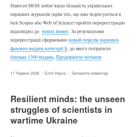
Навесні МОН зобов’язало більшість українських
наукових журналів (крім тих, що вже індексуються в
базі Scopus або Web of Science) пройти перереєстрацію
відповідно до
нових вимог
. За результатами
перереєстрації сформовано
новий перелік наукових
фахових видань категорії Б
, до якого потрапило
“Скільки коштує
близько 1300 видань
.
Продовжити читання
Оприлюднено
Категорії
до
17 Червня 2026
Блоґ
,
Наука
Залишити коментар
Скільки
коштує
новий
Resilient minds: the unseen
перелік
наукових
struggles of scientists in
фахових
wartime Ukraine
видань