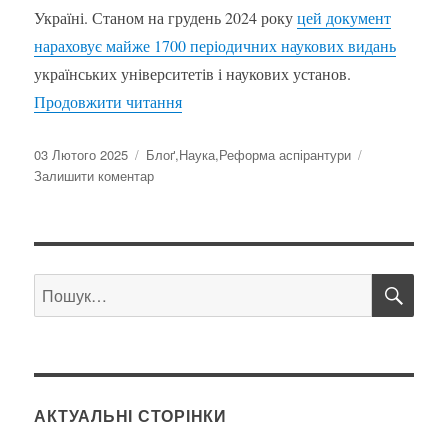
Україні. Станом на грудень 2024 року
цей документ
нараховує майже 1700 періодичних наукових видань
українських університетів і наукових установ.
“Зміни вимог навряд чи допоможуть 
Продовжити читання
Оприлюднено
Категорії
03 Лютого 2025
Блоґ
,
Наука
,
Реформа аспірантури
до
Залишити коментар
Зміни
вимог
навряд
чи
ШУ
допоможуть
Пошук
українським
за
науковим
запитом:
журналам
АКТУАЛЬНІ СТОРІНКИ