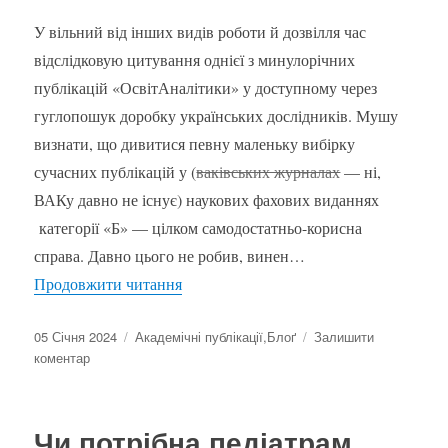
академічного
У вільний від інших видів роботи й дозвілля час
письма?
відслідковую цитування однієї з минулорічних
публікацій «ОсвітАналітики» у доступному через
гуглопошук доробку українських дослідників. Мушу
визнати, що дивитися певну маленьку вибірку
сучасних публікацій у (
ваківських журналах
— ні,
ВАКу давно не існує) наукових фахових виданнях
категорії «Б» — цілком самодостатньо-корисна
справа. Давно цього не робив, винен…
“Безглузде досягнення”
Продовжити читання
Оприлюднено
Категорії
05 Січня 2024
Академічні публікації
,
Блоґ
Залишити
до
коментар
Безглузде
досягнення
Чи потрібна педіатрам