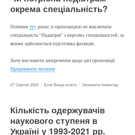
окрема спеціальність?
Побачив
тут
допис із пропозицією не виключати
спеціальність “Педіатрія” з переліку спеціальностей, за
якими здійснюється підготовка фахівців.
Хочу висловити заперечення щодо цієї пропозиції.
“Чи потрібна педіатрам окрема спеціал
Продовжити читання
Оприлюднено
Категорії
до
27 Серпня 2023
Блоґ
,
Вища освіта
Залишити коментар
Чи
потрібна
педіатра
Кількість одержувачів
окрема
спеціаль
наукового ступеня в
Україні у 1993-2021 рр.