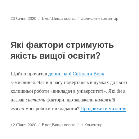
Оприлюднено
Категорії
до
23 Січня 2020
Блоґ
,
Вища освіта
Залишити коментар
Якість
освіти
крізь
Які фактори стримують
призму
безглуздої
якість вищої освіти?
роботи
Щойно прочитав
допис пані Світлани Вовк
,
замислився. Час від часу повертаюсь в думках до своєї
колишньої роботи «викладач в університеті». Які би я
назвав
системні
фактори, що заважали
належній
“Які 
якості
моєї роботи-викладання?
Продовжити читання
Оприлюднено
Категорії
до
12 Січня 2020
Блоґ
,
Вища освіта
1 Коментар
Які
фактори