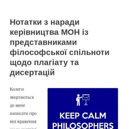
Культура
прийнятно
маленько
Нотатки з наради
копіпасти
керівництва МОН із
представниками
філософської спільноти
щодо плагіату та
дисертацій
Колеги
звертаються
до мене
написати про
мої враження