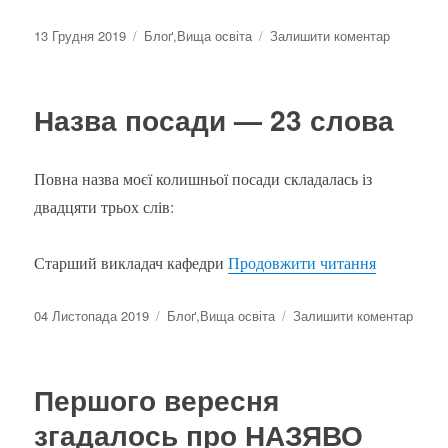
Оприлюднено
Категорії
до
13 Грудня 2019
Блоґ
,
Вища освіта
Залишити коментар
Топ
спеціаль
і
Назва посади — 23 слова
університ
—
вибір
Повна назва моєї колишньої посади складалась із
іноземни
абітурієн
двадцяти трьох слів:
“Назва по
Старший викладач кафедри
Продовжити читання
Оприлюднено
Категорії
до
04 Листопада 2019
Блоґ
,
Вища освіта
Залишити коментар
Назв
поса
—
Першого вересня
23
слов
згадалось про НАЗЯВО