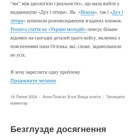
“ми” між ідеологією і реальністю
», що мала вийти у
видавництві «Дух і літера». Як «
Віхола
», так і «
Дух і
літера
» зупинили розповсюдження згаданих книжок.
Розлога стаття на «Україні молодій»
описує більше
відомих на сьогодні деталей цього кейсу, включно з
поясненнями пана Огієнка, які, схоже, задовольнили
не усіх.
Я хочу окреслити одну проблему
“Коли наші університети почнуть нав
Продовжити читання
Оприлюднено
Категорії
16 Липня 2024
Анти-Плагіат
,
Блоґ
,
Вища освіта
Залишити
до
коментар
Коли
наші
університети
Безглузде досягнення
почнуть
навчати