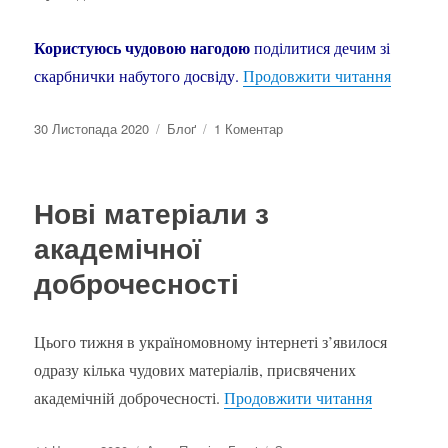
Користуюсь чудовою нагодою
поділитися дечим зі
“Нове д
скарбнички набутого досвіду.
Продовжити читання
Оприлюднено
Категорії
до
30 Листопада 2020
Блоґ
1 Коментар
Нове
досягнення:
побував
Нові матеріали з
держслужбовцем!
академічної
доброчесності
Цього тижня в україномовному інтернеті з’явилося
одразу кілька чудових матеріалів, присвячених
“Нові мате
академічній доброчесності.
Продовжити читання