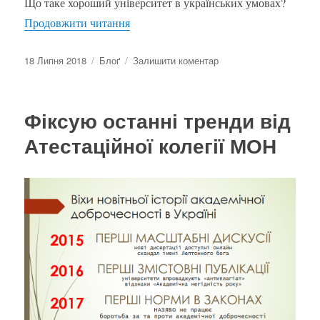
Що таке хороший університет в українських умовах?
“Мінімальний стандарт освітнього се
Продовжити читання
Оприлюднено
Категорії
до
18 Липня 2018
Блоґ
Залишити коментар
Мінімальний
стандарт
освітнього
Фіксую останні тренди від
середовища
Атестаційної колегії МОН