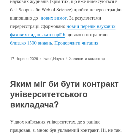
наукових журналів (крім тих, що вже індексуються в
базі Scopus або Web of Science) пройти перереєстрацію
відповідно до
нових вимог
. За результатами
перереєстрації сформовано
новий перелік наукових
фахових видань категорії Б
, до якого потрапило
“Скільки коштує
близько 1300 видань
.
Продовжити читання
Оприлюднено
Категорії
до
17 Червня 2026
Блоґ
,
Наука
Залишити коментар
Скільки
коштує
новий
Яким міг би бути контракт
перелік
наукових
університетського
фахових
викладача?
видань
У двох київських університетах, де я раніше
працював, зі мною був укладений контракт. Ні, не так.