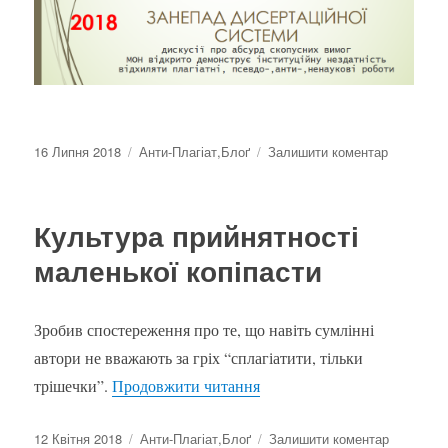
Оприлюднено
Категорії
до
16 Липня 2018
Анти-Плагіат
,
Блоґ
Залишити коментар
Фіксую
останні
тренди
Культура прийнятності
від
Атестацій
маленької копіпасти
колегії
МОН
Зробив спостереження про те, що навіть сумлінні
автори не вважають за гріх “сплагіатити, тільки
“Культура прийнятності ма
трішечки”.
Продовжити читання
Оприлюднено
Категорії
до
12 Квітня 2018
Анти-Плагіат
,
Блоґ
Залишити коментар