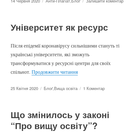
Оприлюднено
Категорії
до
14 Червня 2020
Анти-Плагіат
,
Блоґ
Залишити коментар
Нові
матеріа
з
Університет як ресурс
академіч
доброчес
Після епідемії коронавірусу сильнішими стануть ті
українські університети, які зможуть
трансформуватися у ресурсні центри для своїх
“Університет як ресурс”
спільнот.
Продовжити читання
Оприлюднено
Категорії
до
25 Квітня 2020
Блоґ
,
Вища освіта
1 Коментар
Університет
як
ресурс
Що змінилось у законі
“Про вищу освіту”?