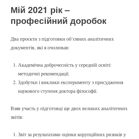
наукового
Мій 2021 рік –
ступеня
в
професійний доробок
Україні
у
1993-
Два проєкти з підготовки об’ємних аналітичних
2021
документів, які я очолював:
рр.
Академічна доброчесність у середній освіті:
методичні рекомендації.
Здобутки і виклики експерименту з присудження
наукового ступеня доктора філософії.
Взяв участь у підготовці ще двох великих аналітичних
звітів:
Звіт за результатами оцінки корупційних ризиків у