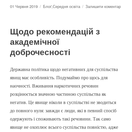
Оприлюднено
Категорії
до
01 Червня 2019
Блоґ
,
Середня освіта
Залишити коментар
Погов
про
серед
Щодо рекомендацій з
освіту
академічної
доброчесності
Державна політика щодо негативних для суспільства
явищ має особливість. Подумаймо про щось для
наочності. Вживання наркотичних речовин
розцінюється значною частиною суспільства як
негатив. Це явище ніколи в суспільстві не зводиться
до повного нуля: завжди є люди, які в певний спосіб
одержують і споживають такі речовини. Так само
явище не охоплює всього суспільства повністю, адже