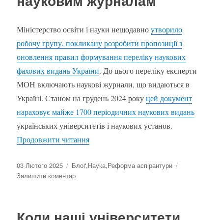
науковим журналам
професій
кваліфіка
Міністерство освіти і науки нещодавно
утворило
робочу групу, покликану розробити пропозиції з
оновлення правил формування переліку наукових
фахових видань України
. До цього переліку експерти
МОН включають наукові журнали, що видаються в
Україні. Станом на грудень 2024 року
цей документ
нараховує майже 1700 періодичних наукових видань
українських університетів і наукових установ.
“Зміни вимог навряд чи допоможуть 
Продовжити читання
Оприлюднено
Категорії
03 Лютого 2025
Блоґ
,
Наука
,
Реформа аспірантури
до
Залишити коментар
Зміни
вимог
навряд
Коли наші університети
чи