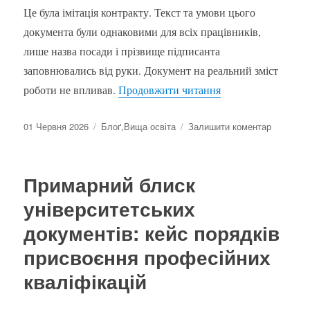
Це була імітація контракту. Текст та умови цього
документа були однаковими для всіх працівників,
лише назва посади і прізвище підписанта
заповнювались від руки. Документ на реальний зміст
“Яким міг би бути
роботи не впливав.
Продовжити читання
Оприлюднено
Категорії
до
01 Червня 2026
Блоґ
,
Вища освіта
Залишити коментар
Яким
міг
би
Примарний блиск
бути
контракт
університетських
універси
документів: кейс порядків
виклада
присвоєння професійних
кваліфікацій