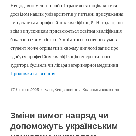
Нещодавно мені по роботі трапилося поцікавитися
досвідом наших університетів у питанні присудження
випускникам професійних кваліфікацій. Нагадаю, що
всім випускникам присвоюється освітня кваліфікація
бакалавра чи магістра. А крім того, за певних умов
студент може отримати в своєму дипломі запис про
здобуту професійну кваліфікацію енергетичного
аудитора будівель чи лікаря ветеринарної медицини.
“Примарний блиск університетських д
Продовжити читання
Оприлюднено
Категорії
до
17 Лютого 2025
Блоґ
,
Вища освіта
Залишити коментар
Примарн
блиск
універси
Зміни вимог навряд чи
документ
кейс
допоможуть українським
порядків
присвоєн