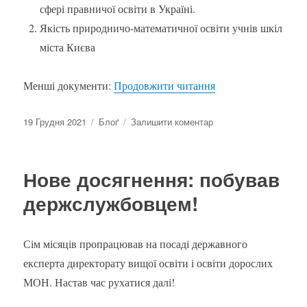
сфері правничої освіти в Україні.
Якість природничо-математичної освіти учнів шкіл
міста Києва
“Мій 2021 рік – пр
Менші документи:
Продовжити читання
Оприлюднено
Категорії
до
19 Грудня 2021
Блоґ
Залишити коментар
Мій
2021
рік
Нове досягнення: побував
–
професійний
держслужбовцем!
доробок
Сім місяців пропрацював на посаді державного
експерта директорату вищої освіти і освіти дорослих
МОН. Настав час рухатися далі!