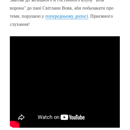
ворона” до пані Світлани Вовк, аби побалакати про
теми, порушені у
попередньому дописі
. Приємного
слухання!