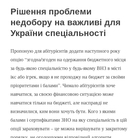
до
Рішення проблеми
хайпу
«150+
недобору на важливі для
балів
України спеціальності
ЗНО»
Пропоную для абітурієнтів додати наступного року
опцію “згодна/згоден на одержання бюджетного місця
за будь-якою спеціальністю у будь-якому ВНЗ в місті
ікс або ігрек, якщо я не проходжу на бюджет за своїми
пріоритетами і балами”. Чимало абітурієнтів хоче
навчатися, за своєю фінансовою ситуацією може
навчатися тільки на бюджеті, але насправді не
визначилися, ким вони хочуть бути. Кого з якими
балами і сертифікатами ЗНО на яку спеціальність в цій
опції зараховувати – це можна вирішувати у закритому
порядку, не оголошуючи відповідний алгоритм