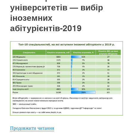
2019
університетів — вибір
році
іноземних
абітурієнтів-2019
“Топ спеціальностей і університетів —
Продовжити читання