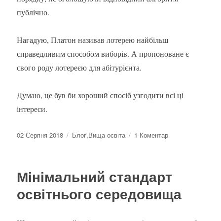
публічно.
Нагадую, Платон називав лотерею найбільш
справедливим способом виборів. А пропоноване є
свого роду лотереєю для абітурієнта.
Думаю, це був би хороший спосіб узгодити всі ці
інтереси.
Оприлюднено
Категорії
до
02 Серпня 2018
Блоґ
,
Вища освіта
1 Коментар
Рішення
проблеми
недобору
Мінімальний стандарт
на
важливі
освітнього середовища
для
України
спеціальності