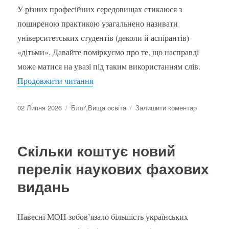
У різних професійних середовищах стикаюся з
поширеною практикою узагальнено називати
університетських студентів (деколи й аспірантів)
«дітьми». Давайте поміркуємо про те, що насправді
може матися на увазі під таким використанням слів.
“Діти в університетах: що означає на
Продовжити читання
Оприлюднено
Категорії
до
02 Липня 2026
Блоґ
,
Вища освіта
Залишити коментар
Діти
в
університ
Скільки коштує новий
що
означає
перелік наукових фахових
наша
видань
мовленнє
звичка?
Навесні МОН зобов’язало більшість українських