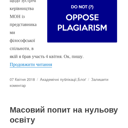
щодо зустрічі
керівництва
МОН із
представника
ми
філософської
спільноти, в
якій я брав участь 4 квітня. Ок, пишу.
“Нотатки з наради керівництва МОН із
Продовжити читання
Оприлюднено
Категорії
07 Квітня 2018
Академічні публікації
,
Блоґ
Залишити
до
коментар
Нотатки
з
наради
Масовий попит на нульову
керівництва
МОН
освіту
із
представниками