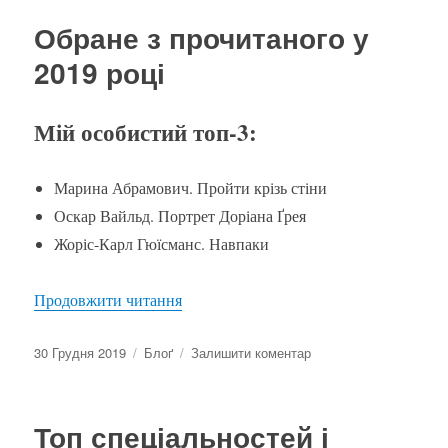
стримують
Обране з прочитаного у
якість
вищої
2019 році
освіти?
Мій особистий топ-3:
Марина Абрамович. Пройти крізь стіни
Оскар Вайльд. Портрет Доріана Ґрея
Жоріс-Карл Гюїсманс. Навпаки
“Обране з прочитаного у 2019 році”
Продовжити читання
Оприлюднено
Категорії
до
30 Грудня 2019
Блоґ
Залишити коментар
Обране
з
прочитаного
Топ спеціальностей і
у