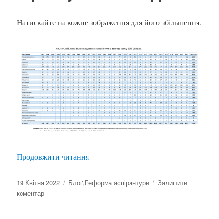
Натискайте на кожне зображення для його збільшення.
“Кількість одержувачів наукового ступ
Продовжити читання
Оприлюднено
Категорії
19 Квітня 2022
Блоґ
,
Реформа аспірантури
Залишити
до
коментар
Кількість
одержувачів