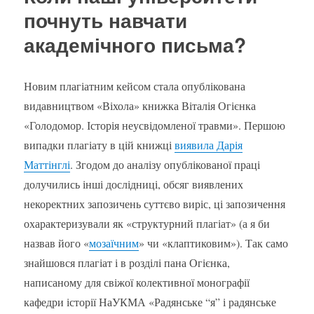
допоможуть
почнуть навчати
українським
академічного письма?
науковим
журналам
Новим плагіатним кейсом стала опублікована
видавництвом «Віхола» книжка Віталія Огієнка
«Голодомор. Історія неусвідомленої травми». Першою
випадки плагіату в цій книжці
виявила Дарія
Маттінглі
. Згодом до аналізу опублікованої праці
долучились інші дослідниці, обсяг виявлених
некоректних запозичень суттєво виріс, ці запозичення
охарактеризували як «структурний плагіат» (а я би
назвав його «
мозаїчним
» чи «клаптиковим»). Так само
знайшовся плагіат і в розділі пана Огієнка,
написаному для свіжої колективної монографії
кафедри історії НаУКМА «
Радянське “я” і радянське