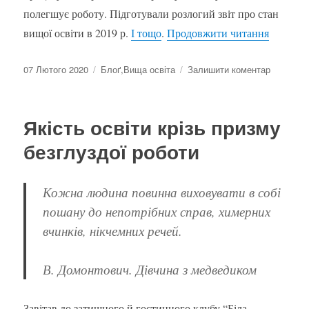
полегшує роботу. Підготували розлогий звіт про стан
“Чесна а
вищої освіти в 2019 р.
І тощо
.
Продовжити читання
Оприлюднено
Категорії
до
07 Лютого 2020
Блоґ
,
Вища освіта
Залишити коментар
Чесна
акредита
неможли
Якість освіти крізь призму
(?)
безглуздої роботи
Кожна людина повинна виховувати в собі
пошану до непотрібних справ, химерних
вчинків, нікчемних речей.
В. Домонтович. Дівчина з медведиком
Завітав до затишного й гостинного клубу “Біла