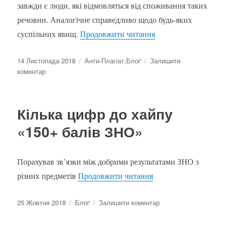
завжди є люди, які відмовляться від споживання таких
речовин. Аналогічне справедливо щодо будь-яких
“Щодо рекомендацій 
суспільних явищ.
Продовжити читання
Оприлюднено
Категорії
14 Листопада 2018
Анти-Плагіат
,
Блоґ
Залишити
до
коментар
Щодо
рекомендацій
з
Кілька цифр до хайпу
академічної
доброчесності
«150+ балів ЗНО»
Порахував зв’язки між добрими результатами ЗНО з
“Кілька цифр до хай
різних предметів
Продовжити читання
Оприлюднено
Категорії
до
25 Жовтня 2018
Блоґ
Залишити коментар
Кілька
цифр