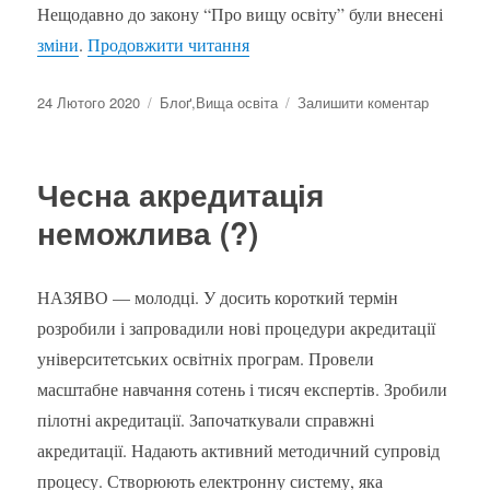
Нещодавно до закону “Про вищу освіту” були внесені
“Що змінилось у законі “Про ви
зміни
.
Продовжити читання
Оприлюднено
Категорії
до
24 Лютого 2020
Блоґ
,
Вища освіта
Залишити коментар
Що
змінилос
у
Чесна акредитація
законі
“Про
неможлива (?)
вищу
освіту”?
НАЗЯВО — молодці. У досить короткий термін
розробили і запровадили нові процедури акредитації
університетських освітніх програм. Провели
масштабне навчання сотень і тисяч експертів. Зробили
пілотні акредитації. Започаткували справжні
акредитації. Надають активний методичний супровід
процесу. Створюють електронну систему, яка