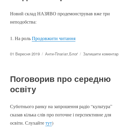
Новий склад НАЗЯВО продемонстрував вже три
неподобства:
“Першого вересня згадало
1. На роль
Продовжити читання
Оприлюднено
Категорії
до
01 Вересня 2019
Анти-Плагіат
,
Блоґ
Залишити коментар
Першог
вересн
згадал
Поговорив про середню
про
НАЗЯВ
освіту
Суботнього ранку на запрошення радіо “культура”
сказав кілька слів про поточне і перспективне для
освіти. Слухайте
тут
)