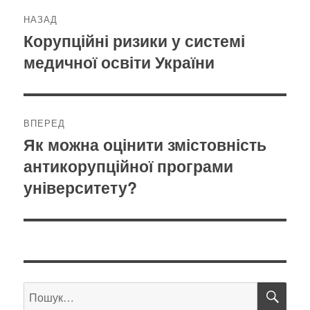
Навігація
НАЗАД
записів
Корупційні ризики у системі
Попередній
медичної освіти України
запис:
ВПЕРЕД
Як можна оцінити змістовність
Наступний
антикорупційної програми
запис:
університету?
ШУ
Пошук