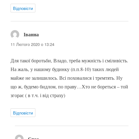
Відповіcти
Іванна
:
11 Лютого 2020 о 13:24
Для такої боротьби, Владо, треба мужність і сміливість.
На жаль, у нашому будинку (п.п.8-10) таких людей
майже не залишилось. Всі поховалися і тремтять. Ну
що ж, будемо бидлом, по праву…Хто не бореться – той
згорає ( в т.ч. і від страху)
Відповіcти
Стас
: