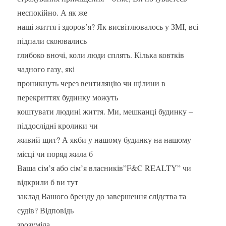
неспокійно. А як же
наші життя і здоров’я? Як висвітлювалось у ЗМІ, всі
підпали скоювались
глибоко вночі, коли люди сплять. Кілька ковтків
чадного газу, які
проникнуть через вентиляцію чи щілини в
перекриттях будинку можуть
коштувати людині життя. Ми, мешканці будинку –
піддослідні кролики чи
живий щит? А якби у нашому будинку на нашому
місці чи поряд жила б
Ваша сім’я або сім’я власників”F&C REALTY” чи
відкрили б ви тут
заклад Вашого бренду до завершення слідства та
судів? Відповідь
зрозуміла.