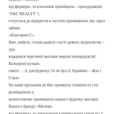
від фермера» та власників приміщень – орендодавців
“F&C REALTY”),
готується до відкриття в частині приміщення, яке зараз
займає
«Книгарня Є».
Вже, мабуть, готові радісні статті деяких журналістів –
ура,
відкрився черговий магазин мережі екопродуктів!
Кольорові кульки,
свято! …А для будинку 24 по бул.Л.Українки – Жах і
Страх.
На наше прохання до Вас проявити гуманність і не
розміщувати у
нежитловому приміщенні нашого будинку магазин
Вашого бренду «Молоко
від фермера» до завершення кримінальних справ по 7-