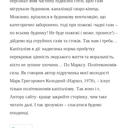
персонал зняв частину підвісної стелі, щоб гази
мігрували будинком, каналізації скоро-кінець.
Можливо, врізалися в будинкову вентиляцію, що
категорично заборонено, тоді при пожежі -чадні гази –
по всьому будинку! Не буде пожежі ( може, пронесе!) –
дійдемо від отруйних газів та стоків. Так нам і треба…
Капіталізм в дії: надвелика норма прибутку
перекриває цінність людського життя та моральність,
ніхто не зупине злочини… По Марксу. Політекономія-
сила. Як говорив автор підручника моєї молодості
Марк Григорович Колодний (Нархоз, 1978), – існує
тільки політекономія капіталізму. Так воно і є.
Автору сайту- краще закрийте сторінку, чим таке
читати далі. І так зрозуміло – спасатися будемо
поодинці.