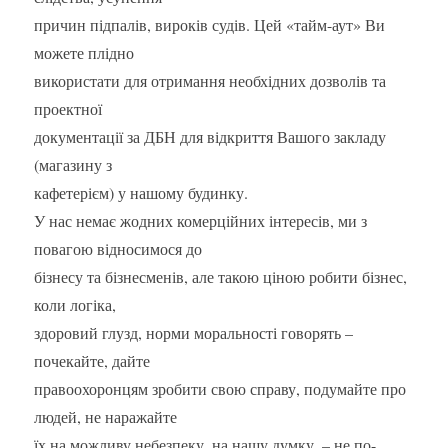
причин підпалів, вироків судів. Цей «тайм-аут» Ви
можете плідно
використати для отримання необхідних дозволів та
проектної
документації за ДБН для відкриття Вашого закладу
(магазину з
кафетерієм) у нашому будинку.
У нас немає жодних комерційних інтересів, ми з
повагою відносимося до
бізнесу та бізнесменів, але такою ціною робити бізнес,
коли логіка,
здоровий глузд, норми моральності говорять –
почекайте, дайте
правоохоронцям зробити свою справу, подумайте про
людей, не наражайте
їх на можливу небезпеку, на нашу думку, – не по-