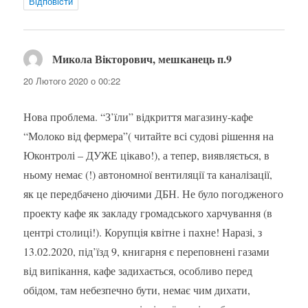
Відповіcти
Микола Вікторович, мешканець п.9
:
20 Лютого 2020 о 00:22
Нова проблема. “З’їли” відкриття магазину-кафе
“Молоко від фермера”( читайте всі судові рішення на
Юконтролі – ДУЖЕ цікаво!), а тепер, виявляється, в
ньому немає (!) автономної вентиляції та каналізації,
як це передбачено діючими ДБН. Не було погодженого
проекту кафе як закладу громадського харчування (в
центрі столиці!). Корупція квітне і пахне! Наразі, з
13.02.2020, під’їзд 9, книгарня є переповнені газами
від випікання, кафе задихається, особливо перед
обідом, там небезпечно бути, немає чим дихати,