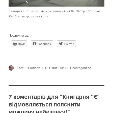
Книгарня Є. Київ, бул. Лесі Українки 24. 14.01.2020 р., 17 година.
Тут були шафи з книжками
Поширити це:
Друк
Facebook
Twitter
Автор
Оприлюднено
Категорії
Євген Ніколаєв
15 Січня 2020
Uncategorized
7 коментарів для “Книгарня “Є”
відмовляється пояснити
можливу небезпеку!”