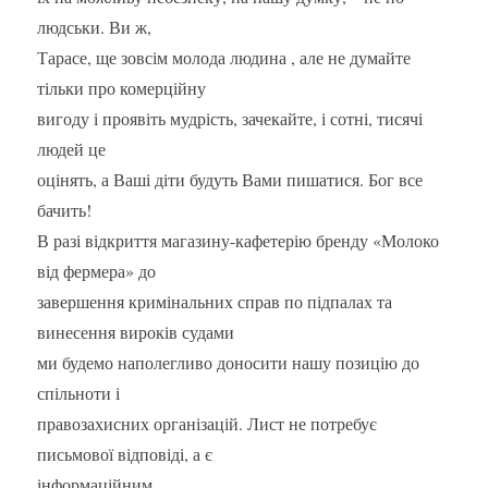
людськи. Ви ж,
Тарасе, ще зовсім молода людина , але не думайте
тільки про комерційну
вигоду і проявіть мудрість, зачекайте, і сотні, тисячі
людей це
оцінять, а Ваші діти будуть Вами пишатися. Бог все
бачить!
В разі відкриття магазину-кафетерію бренду «Молоко
від фермера» до
завершення кримінальних справ по підпалах та
винесення вироків судами
ми будемо наполегливо доносити нашу позицію до
спільноти і
правозахисних організацій. Лист не потребує
письмової відповіді, а є
інформаційним.