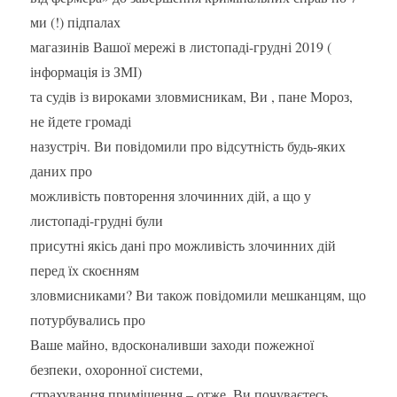
ми (!) підпалах
магазинів Вашої мережі в листопаді-грудні 2019 (
інформація із ЗМІ)
та судів із вироками зловмисникам, Ви , пане Мороз,
не йдете громаді
назустріч. Ви повідомили про відсутність будь-яких
даних про
можливість повторення злочинних дій, а що у
листопаді-грудні були
присутні якісь дані про можливість злочинних дій
перед їх скоєнням
зловмисниками? Ви також повідомили мешканцям, що
потурбувались про
Ваше майно, вдосконаливши заходи пожежної
безпеки, охоронної системи,
страхування приміщення – отже, Ви почуваєтесь