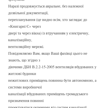
Наразі продовжується авральне, без належної
дозвільної документації,
перепланування (це видно всім, хто заглядає до
«Книгарні Є» через
двері та через вікна) із втручанням у електричну,
каналізаційну,
вентиляційну мережі.
Повідомляємо Вам, якщо Ваші фахівці цього не
знають, що згідно з
діючими ДБН В.2.2-15-2005 вентиляція вбудованих у
житлові будинки
нежитлових приміщень повинна бути автономною, а
системи виробничої
каналізації вбудованих приміщень громадського
призначення повинні
проектуватися окремими від систем каналізації