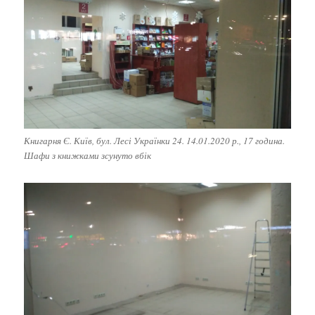
Книгарня Є. Київ, бул. Лесі Українки 24. 14.01.2020 р., 17 година.
Шафи з книжками зсунуто вбік