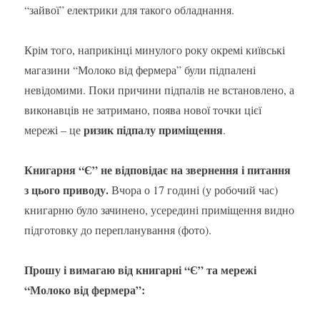
“зайвої” електрики для такого обладнання.
Крім того, наприкінці минулого року окремі київські
магазини “Молоко від фермера” були підпалені
невідомими. Поки причини підпалів не встановлено, а
виконавців не затримано, поява нової точки цієї
ризик підпалу приміщення
мережі – це
.
Книгарня “Є” не відповідає на звернення і питання
з цього приводу.
Вчора о 17 годині (у робочий час)
книгарню було зачинено, усередині приміщення видно
підготовку до перепланування (фото).
Прошу і вимагаю від книгарні “Є” та мережі
“Молоко від фермера”: