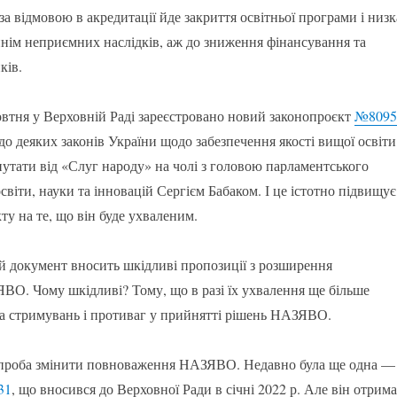
за відмовою в акредитації йде закриття освітньої програми і низк
ннім неприємних наслідків, аж до зниження фінансування та
ків.
овтня у Верховній Раді зареєстровано новий законопроєкт
№8095
до деяких законів України щодо забезпечення якості вищої освіти
утати від «Слуг народу» на чолі з головою парламентського
освіти, науки та інновацій Сергієм Бабаком. І це істотно підвищує
у на те, що він буде ухваленим.
й документ вносить шкідливі пропозиції з розширення
О. Чому шкідливі? Тому, що в разі їх ухвалення ще більше
ма стримувань і противаг у прийнятті рішень НАЗЯВО.
спроба змінити повноваження НАЗЯВО. Недавно була ще одна —
31
, що вносився до Верховної Ради в січні 2022 р. Але він отрим