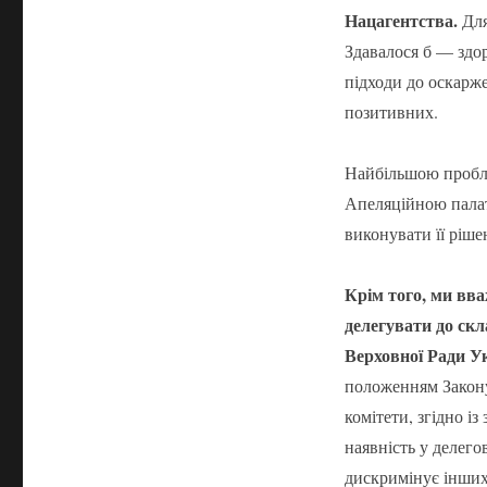
Нацагентства.
Для
Здавалося б — здор
підходи до оскарже
позитивних.
Найбільшою пробл
Апеляційною пала
виконувати її ріше
Крім того, ми вв
делегувати до скл
Верховної Ради Ук
положенням Закону
комітети, згідно і
наявність у делего
дискримінує інших 