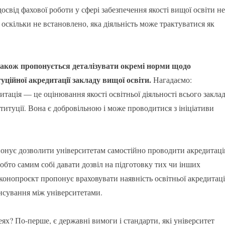
досвід фахової роботи у сфері забезпечення якості вищої освіти не
 оскільки не встановлено, яка діяльність може трактуватися як
акож пропонується деталізувати окремі норми щодо
уційної акредитації закладу вищої освіти.
Нагадаємо:
итація — це оцінювання якості освітньої діяльності всього закла
ституції. Вона є добровільною і може проводитися з ініціативи
онує дозволити університетам самостійно проводити акредитац
тобто самим собі давати дозвіл на підготовку тих чи інших
конопроєкт пропонує враховувати наявність освітньої акредитаці
нсування між університетами.
еях? По-перше, є державні вимоги і стандарти, які університет