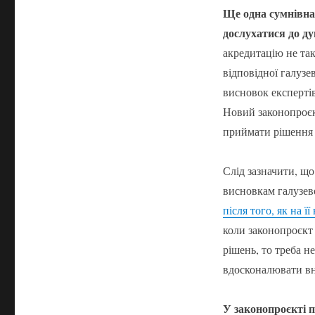
Ще одна сумнівна
дослухатися до ду
акредитацію не так
відповідної галузе
висновок експертів
Новий законопроєк
приймати рішення 
Слід зазначити, що
висновкам галузев
після того, як на 
коли законопроєкт
рішень, то треба н
вдосконалювати вн
У законопроєкті 