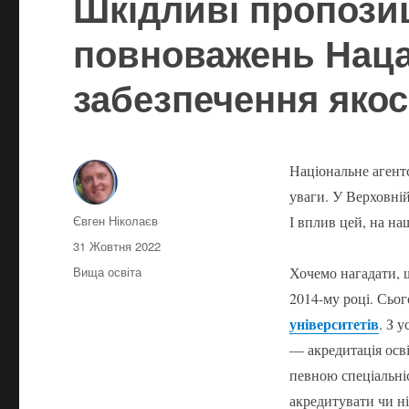
Шкідливі пропозиц
повноважень Наца
забезпечення якос
Національне агентс
уваги. У Верховній
Автор
Євген Ніколаєв
І вплив цей, на н
Оприлюднено
31 Жовтня 2022
Категорії
Вища освіта
Хочемо нагадати, 
2014-му році. Сьог
університетів
. З 
— акредитація осві
певною спеціальн
акредитувати чи ні