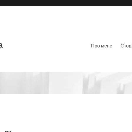
а
Про мене
Стор