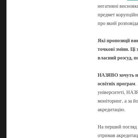
негативні виснов
предмет корупційни
про який розповід
Які пропозиції ви
точкові зміни. Ц
власний розсуд, п
НАЗЯВО хочуть на
освітніх програм
.
університеті, НАЗ
моніторинг, а за 
акредитацію.
На перший погляд —
отримав акредитаці