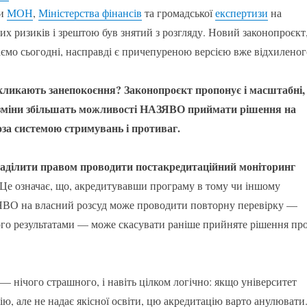
ки
МОН
,
Міністерства фінансів
та громадської
експертизи
на
х ризиків і зрештою був знятий з розгляду. Новий законопроєкт
аємо сьогодні, насправді є причепуреною версією вже відхиленог
кликають занепокоєння? Законопроєкт пропонує і масштабні, 
і зміни збільшать можливості НАЗЯВО приймати рішення на
оза системою стримувань і противаг.
ділити правом проводити постакредитаційний моніторинг
 Це означає, що, акредитувавши програму в тому чи іншому
ЯВО на власний розсуд може проводити повторну перевірку —
його результатами — може скасувати раніше прийняте рішення пр
 нічого страшного, і навіть цілком логічно: якщо університет
ю, але не надає якісної освіти, цю акредитацію варто анулювати