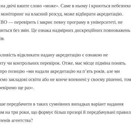
 на двічі вжите слово «може». Саме в ньому і криються небезпеки
моніторинг на власний розсуд, може відбирати акредитацію.
ВО — перевірить і закриє певну програму в університеті, не
шиться без змін. Це ознака надмірних дискреційних повноважень 
ів.
жливість відкликати надану акредитацію є ознакою не
иту чи контрольних перевірок. Отже, має місце підміна понять.
про позицію «ми надали акредитацію на п’ять років, але ми
ємо закладові освіти або не конче впевнені у своєму рішенні, то
ревіримо ще раз».
ше передбачити в таких сумнівних випадках варіант надання
ом на три роки, що формує більш прозорі й передбачувані правил
ленів агентства?