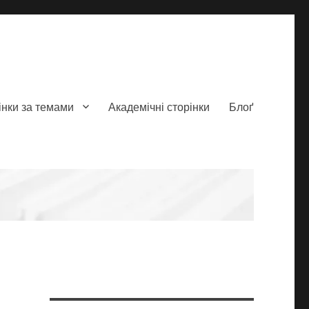
інки за темами
Академічні сторінки
Блоґ