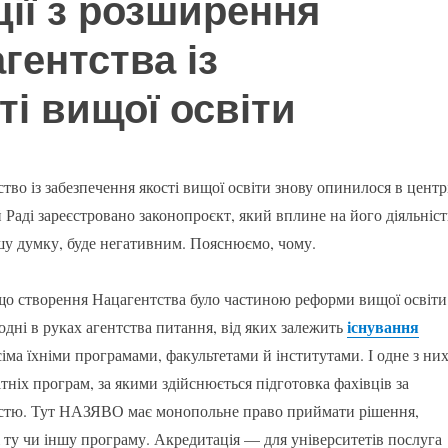
ії з розширення
гентства із
ті вищої освіти
тво із забезпечення якості вищої освіти знову опинилося в центр
 Раді зареєстровано законопроєкт, який вплине на його діяльніст
ашу думку, буде негативним. Пояснюємо, чому.
що створення Нацагентства було частиною реформи вищої освіти
існування
одні в руках агентства питання, від яких залежить
усіма їхніми програмами, факультетами й інститутами. І одне з ни
тніх програм, за якими здійснюється підготовка фахівців за
істю. Тут НАЗЯВО має монопольне право приймати рішення,
 ту чи іншу програму. Акредитація — для університетів послуга