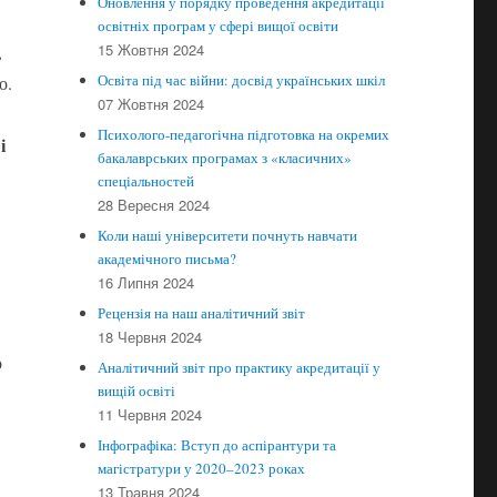
Оновлення у порядку проведення акредитації
освітніх програм у сфері вищої освіти
15 Жовтня 2024
,
Освіта під час війни: досвід українських шкіл
о.
07 Жовтня 2024
Психолого-педагогічна підготовка на окремих
і
бакалаврських програмах з «класичних»
спеціальностей
28 Вересня 2024
Коли наші університети почнуть навчати
академічного письма?
16 Липня 2024
Рецензія на наш аналітичний звіт
18 Червня 2024
о
Аналітичний звіт про практику акредитації у
вищій освіті
11 Червня 2024
Інфографіка: Вступ до аспірантури та
магістратури у 2020–2023 роках
.
13 Травня 2024