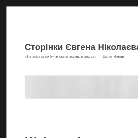
Сторінки Євгена Ніколаєв
«Не всім дано бути скептиками, а шкода» — Еміль Чоран