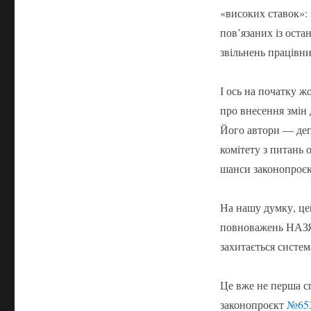
«високих ставок»: 
пов’язаних із оста
звільнень працівни
І ось на початку ж
про внесення змін 
Його автори — деп
комітету з питань 
шанси законопроєкт
На нашу думку, це
повноважень НАЗЯВ
захитається систе
Це вже не перша 
законопроєкт
№65