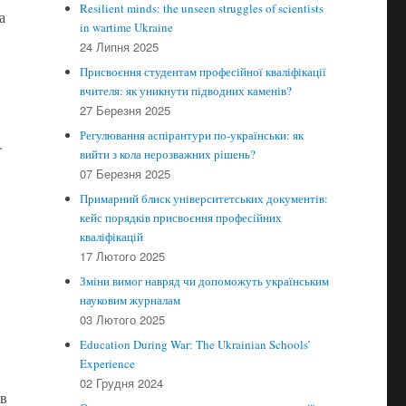
Resilient minds: the unseen struggles of scientists
а
in wartime Ukraine
24 Липня 2025
Присвоєння студентам професійної кваліфікації
вчителя: як уникнути підводних каменів?
27 Березня 2025
Регулювання аспірантури по-українськи: як
.
вийти з кола нерозважних рішень?
07 Березня 2025
Примарний блиск університетських документів:
кейс порядків присвоєння професійних
кваліфікацій
17 Лютого 2025
Зміни вимог навряд чи допоможуть українським
науковим журналам
03 Лютого 2025
Education During War: The Ukrainian Schools’
Experience
02 Грудня 2024
ав