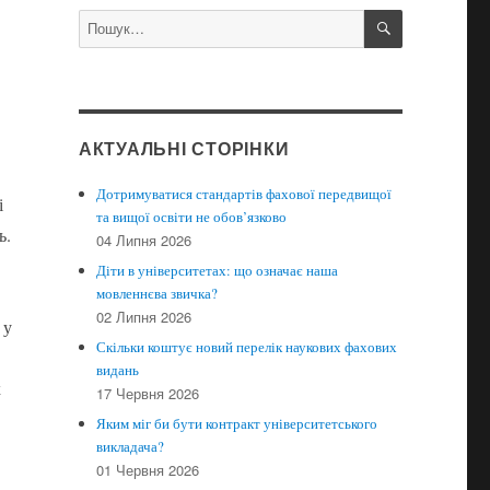
ШУКАТИ
Пошук
за
запитом:
АКТУАЛЬНІ СТОРІНКИ
Дотримуватися стандартів фахової передвищої
і
та вищої освіти не обов’язково
ь.
04 Липня 2026
Діти в університетах: що означає наша
мовленнєва звичка?
02 Липня 2026
 у
Скільки коштує новий перелік наукових фахових
видань
х
17 Червня 2026
Яким міг би бути контракт університетського
викладача?
01 Червня 2026