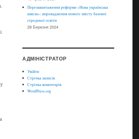
.
Перезавантаження реформи «Нова українська
школа»: впровадження нового змісту базової
середньої освіти
28 Березня 2024
і
АДМІНІСТРАТОР
Увійти
Стрічка записів
му
Стрічка коментарів
WordPress.org
а