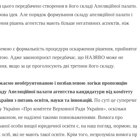
 цього передбачено створення в його складі Апеляційної палати.
ова ідея. Але порядок формування складу апеляційної палати і
ння рішень агентства мають більше негативних аспектів, ніж
емою є формальність процедури оскарження рішення, прийнято
тою. Адже законопроєкт передбачає, що НАЗЯВО може не
ння, якщо за це проголосують дві третини його складу.
ажаємо необґрунтованою і позбавленою логіки пропозицію
аду Апеляційної палати агентства кандидатури від комітету
раїни з питань освіти, науки та інновацій.
По суті це суперечи
 України «Про комітети Верховної Ради України», оскільки
з законом, не наділені такими повноваженнями. Вимога про
ваної особи вищої юридичної освіти є, на наш погляд, нормою, щ
осіб, які не мають такої освіти. Крім того, незрозуміла вимога п