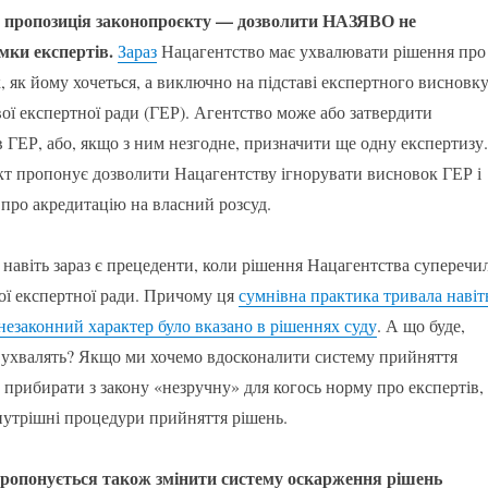
 пропозиція законопроєкту — дозволити НАЗЯВО не
мки експертів.
Зараз
Нацагентство має ухвалювати рішення про
, як йому хочеться, а виключно на підставі експертного висновк
вої експертної ради (ГЕР). Агентство може або затвердити
 ГЕР, або, якщо з ним незгодне, призначити ще одну експертизу.
т пропонує дозволити Нацагентству ігнорувати висновок ГЕР і
про акредитацію на власний розсуд.
 навіть зараз є прецеденти, коли рішення Нацагентства суперечи
ої експертної ради. Причому ця
сумнівна практика тривала навіт
її незаконний характер було вказано в рішеннях суду
. А що буде,
 ухвалять? Якщо ми хочемо вдосконалити систему прийняття
е прибирати з закону «незручну» для когось норму про експертів, 
утрішні процедури прийняття рішень.
пропонується також змінити систему оскарження рішень