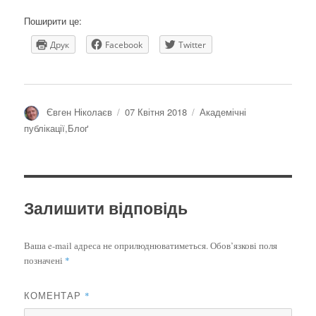
Поширити це:
Друк
Facebook
Twitter
Автор
Оприлюднено
Категорії
Євген Ніколаєв
07 Квітня 2018
Академічні
публікації
,
Блоґ
Залишити відповідь
Ваша e-mail адреса не оприлюднюватиметься.
Обов’язкові поля
позначені
*
КОМЕНТАР
*