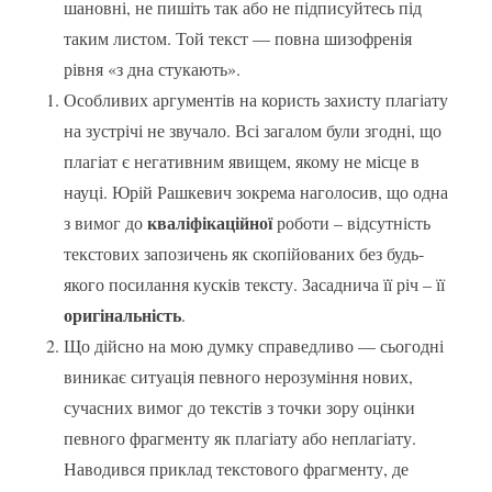
шановні, не пишіть так або не підписуйтесь під
таким листом. Той текст — повна шизофренія
рівня «з дна стукають».
Особливих аргументів на користь захисту плагіату
на зустрічі не звучало. Всі загалом були згодні, що
плагіат є негативним явищем, якому не місце в
науці. Юрій Рашкевич зокрема наголосив, що одна
кваліфікаційної
з вимог до
роботи – відсутність
текстових запозичень як скопійованих без будь-
якого посилання кусків тексту. Засаднича її річ – її
оригінальність
.
Що дійсно на мою думку справедливо — сьогодні
виникає ситуація певного нерозуміння нових,
сучасних вимог до текстів з точки зору оцінки
певного фрагменту як плагіату або неплагіату.
Наводився приклад текстового фрагменту, де