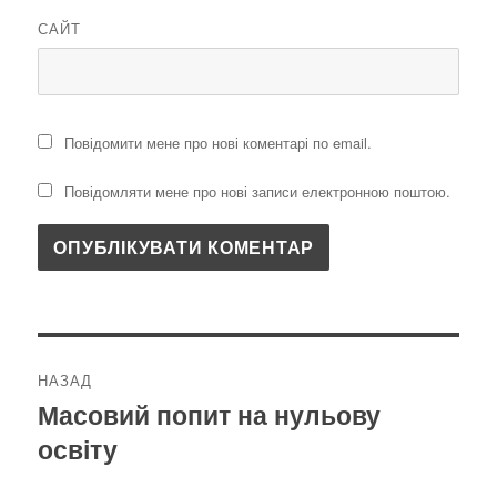
САЙТ
Повідомити мене про нові коментарі по email.
Повідомляти мене про нові записи електронною поштою.
Навігація
НАЗАД
записів
Масовий попит на нульову
Попередній
освіту
запис: