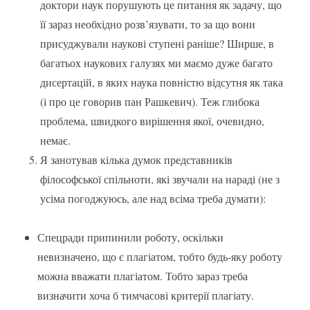
доктори наук порушують це питання як задачу, що
її зараз необхідно розв’язувати, то за що вони
присуджували наукові ступені раніше? Ширше, в
багатьох наукових галузях ми маємо дуже багато
дисертацій, в яких наука повністю відсутня як така
(і про це говорив пан Рашкевич). Теж глибока
проблема, швидкого вирішення якої, очевидно,
немає.
Я занотував кілька думок представників
філософської спільноти, які звучали на нараді (не з
усіма погоджуюсь, але над всіма треба думати):
Спецради припинили роботу, оскільки
невизначено, що є плагіатом, тобто будь-яку роботу
можна вважати плагіатом. Тобто зараз треба
визначити хоча б тимчасові критерії плагіату.