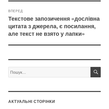
ВПЕРЕД
Текстове запозичення «дослівна
Наступний
цитата з джерела, є посилання,
запис:
але текст не взято у лапки»
ШУ
Пошук
за
запитом:
АКТУАЛЬНІ СТОРІНКИ