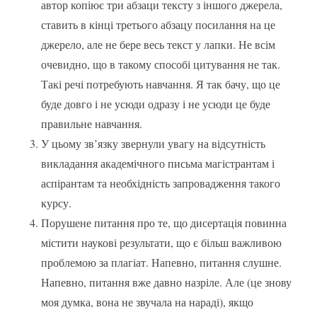
автор копіює три абзаци тексту з іншого джерела,
ставить в кінці третього абзацу посилання на це
джерело, але не бере весь текст у лапки. Не всім
очевидно, що в такому способі цитування не так.
Такі речі потребують навчання. Я так бачу, що це
буде довго і не усюди одразу і не усюди це буде
правильне навчання.
У цьому зв’язку звернули увагу на відсутність
викладання академічного письма магістрантам і
аспірантам та необхідність запровадження такого
курсу.
Порушене питання про те, що дисертація повинна
містити наукові результати, що є більш важливою
проблемою за плагіат. Напевно, питання слушне.
Напевно, питання вже давно назріле. Але (це знову
моя думка, вона не звучала на нараді), якщо