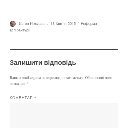
Автор
Оприлюднено
Категорії
Євген Ніколаєв
13 Квітня 2015
Реформа
аспірантури
Залишити відповідь
Ваша e-mail адреса не оприлюднюватиметься.
Обов’язкові поля
позначені
*
КОМЕНТАР
*