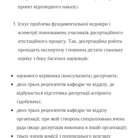
проект відповідного наказу).
Існує проблема фундаментальної недовіри і
асиметрії повноважень учасників дисертаційного
атестаційного процесу. Так, дисертаційна робота
проходить експертизу і повинна дістати схвальну
оцінку з боку багатьох науковців:
наукового керівника (консультанта) дисертанта;
двох-трьох рецензентів кафедри чи відділу, де
відбувається підготовка дисертації аспіранта
(здобувача);
двох-трьох рецензентів кафедри чи відділу
організації, при якій створена спеціалізована вчена
рада (якщо дисертація виконана в іншій організації);
трьох членів комісії з попереднього розгляду