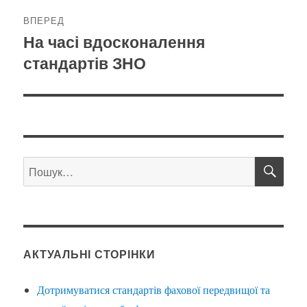
ВПЕРЕД
На часі вдосконалення
Наступний
стандартів ЗНО
запис:
ШУ
Пошук
за
запитом:
АКТУАЛЬНІ СТОРІНКИ
Дотримуватися стандартів фахової передвищої та