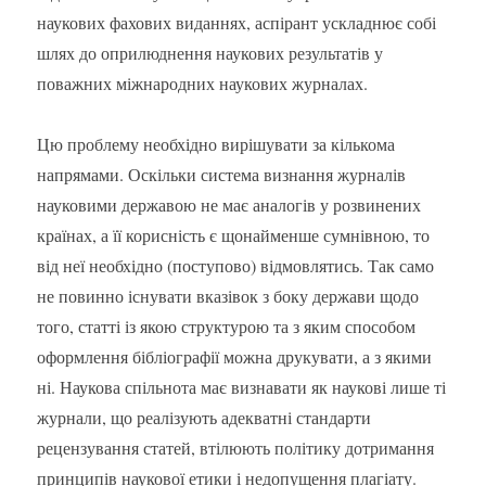
наукових фахових виданнях, аспірант ускладнює собі
шлях до оприлюднення наукових результатів у
поважних міжнародних наукових журналах.
Цю проблему необхідно вирішувати за кількома
напрямами. Оскільки система визнання журналів
науковими державою не має аналогів у розвинених
країнах, а її корисність є щонайменше сумнівною, то
від неї необхідно (поступово) відмовлятись. Так само
не повинно існувати вказівок з боку держави щодо
того, статті із якою структурою та з яким способом
оформлення бібліографії можна друкувати, а з якими
ні. Наукова спільнота має визнавати як наукові лише ті
журнали, що реалізують адекватні стандарти
рецензування статей, втілюють політику дотримання
принципів наукової етики і недопущення плагіату.