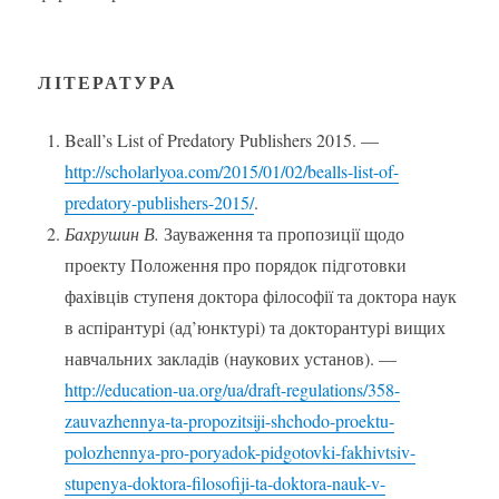
ЛІТЕРАТУРА
Beall’s List of Predatory Publishers 2015. —
http://scholarlyoa.com/2015/01/02/bealls-list-of-
predatory-publishers-2015/
.
Бахрушин В.
Зауваження та пропозиції щодо
проекту Положення про порядок підготовки
фахівців ступеня доктора філософії та доктора наук
в аспірантурі (ад’юнктурі) та докторантурі вищих
навчальних закладів (наукових установ). —
http://education-ua.org/ua/draft-regulations/358-
zauvazhennya-ta-propozitsiji-shchodo-proektu-
polozhennya-pro-poryadok-pidgotovki-fakhivtsiv-
stupenya-doktora-filosofiji-ta-doktora-nauk-v-