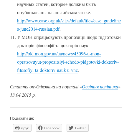
научных статей, которые должны быть
опубликованы на английском языке. —
http://www.ease.org.uk/sites/default/files/ease_guideline
s-june2014-russian.pdf
.
У МОН опрацьовують пропозиції щодо підготовки
докторів філософії та докторів наук. —
http://old.mon.gov.ua/ua/news/45096-u-mon-
opratsovuyut-propozitsiyi-schodo-pidgotovki-doktoriv-
filosofiyi-ta-doktoriv-nauk-u-vnz
.
Стаття опублікована на порталі «
Освітня політика
»
13.04.2015 р.
Поширити це:
Друк
Facebook
Twitter