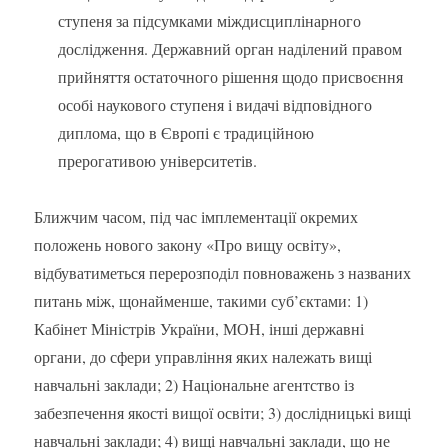
ступеня за підсумками міждисциплінарного
дослідження. Державний орган наділений правом
прийняття остаточного рішення щодо присвоєння
особі наукового ступеня і видачі відповідного
диплома, що в Європі є традиційною
прерогативою університетів.
Ближчим часом, під час імплементації окремих
положень нового закону «Про вищу освіту»,
відбуватиметься перерозподіл повноважень з названих
питань між, щонайменше, такими суб’єктами: 1)
Кабінет Міністрів України, МОН, інші державні
органи, до сфери управління яких належать вищі
навчальні заклади; 2) Національне агентство із
забезпечення якості вищої освіти; 3) дослідницькі вищі
навчальні заклади; 4) вищі навчальні заклади, що не