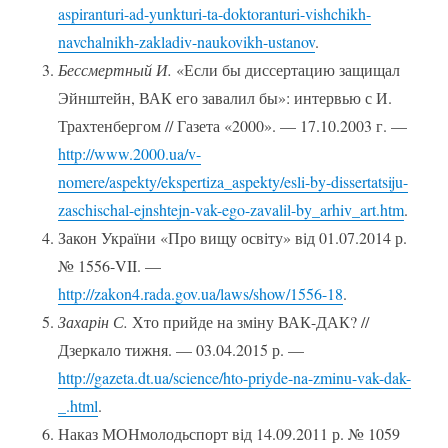
aspiranturi-ad-yunkturi-ta-doktoranturi-vishchikh-
navchalnikh-zakladiv-naukovikh-ustanov
.
Бессмертн
ый И.
«Если бы диссертацию защищал
Эйнштейн, ВАК его завалил бы»: интервью с И.
Трахтенбергом // Газета «2000». — 17.10.2003 г. —
http://www.2000.ua/v-
nomere/aspekty/ekspertiza_aspekty/esli-by-dissertatsiju-
zaschischal-ejnshtejn-vak-ego-zavalil-by_arhiv_art.htm
.
Закон України «Про вищу освіту» від 01.07.2014 р.
№ 1556-VII. —
http://zakon4.rada.gov.ua/laws/show/1556-18
.
Захарін С.
Хто прийде на зміну ВАК-ДАК? //
Дзеркало тижня. — 03.04.2015 р. —
http://gazeta.dt.ua/science/hto-priyde-na-zminu-vak-dak-
_.html
.
Наказ МОНмолодьспорт від 14.09.2011 р. № 1059