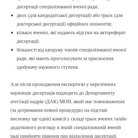
дисертації спеціалізованої вченої ради;
двох (для кандидатської дисертації) або трьох (для
докторської дисертації) офіційних опонентів;
кількох вчених, які надають відгуки на автореферат
дисертації;
більшості від кворуму членів спеціалізованої вченої
ради, які мають проголосувати за присвоєння
здобувачу наукового ступеня.
Але після проходження експертизи у перелічених
науковців дисертація надходить до Департаменту
атестації надрів (ДАК) МОН, який має повноваження
(за дотримання певної процедури) на підставі
висновку ще однієї комісії у складі трьох вчених та/або
додаткового розгляду в іншій спеціалізованій вченій
раді прийняти рішення про відхилення дисертації,