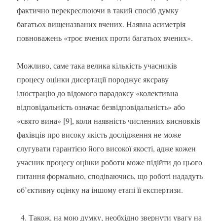
фактично перекреслюючи в такий спосіб думку
багатьох вищеназваних вчених. Наявна асиметрія
повноважень «троє вчених проти багатьох вчених».
Можливо, саме така велика кількість учасників
процесу оцінки дисертації породжує яксраву
ілюстрацію до відомого парадоксу «колективна
відповідальність означає безвідповідальність» або
«свято вина» [9], коли наявність численних висновків
фахівців про високу якість дослідження не може
слугувати гарантією його високої якості, адже кожен
учасник процесу оцінки роботи може підійти до цього
питання формально, сподіваючись, що роботі нададуть
об’єктивну оцінку на іншому етапі її експертизи.
Також, на мою думку, необхідно звернути увагу на