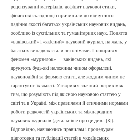
рецензуванні матеріалів, дефіцит наукової етики,
фінансові складнощі спричинили до відчутного
падіння якості багатьох українських наукових видань,
особливо із суспільних та гуманітарних наук. Поняття
«ваківський» і «якісний» науковий журнал, на жаль, у
багатьох випадках стали антонімами. Поширився
феномен «мурзилок» — ваківських видань, які
друкують будь-які належним чином оформлені,
наукоподібні за формою статті, але жодним чином не
гарантують їх якості. Утворився значний розрив між
тим, що розуміють під якісною науковою статтею у
світі та в Україні, між правилами й етичними нормами
роботи редколегій українських та міжнародних
наукових журналів (детальніше про це див.: [8]).
Відповідно, навчаючись правилам і процедурам
підготовки та публікації статей в українських