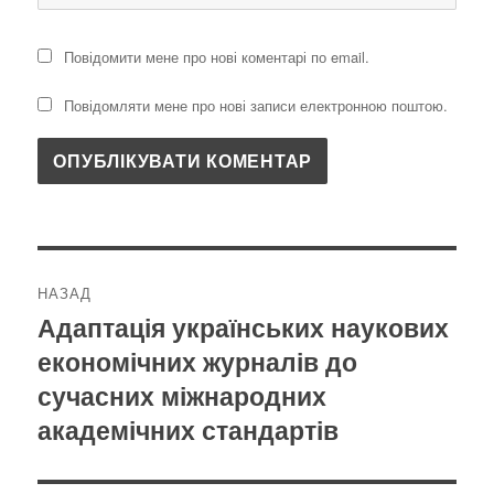
Повідомити мене про нові коментарі по email.
Повідомляти мене про нові записи електронною поштою.
Навігація
НАЗАД
записів
Адаптація українських наукових
Попередній
економічних журналів до
запис:
сучасних міжнародних
академічних стандартів