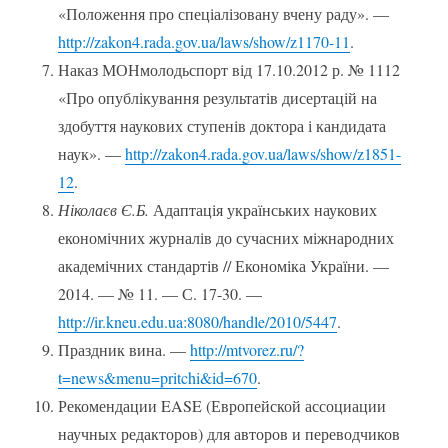
«Положення про спеціалізовану вчену раду». —
http://zakon4.rada.gov.ua/laws/show/z1170-11
.
Наказ МОНмолодьспорт від 17.10.2012 р. № 1112
«Про опублікування результатів дисертацій на
здобуття наукових ступенів доктора і кандидата
наук». —
http://zakon4.rada.gov.ua/laws/show/z1851-
12
.
Ніколаєв Є.Б.
Адаптація українських наукових
економічних журналів до сучасних міжнародних
академічних стандартів // Економіка України. —
2014. — № 11. — С. 17-30. —
http://ir.kneu.edu.ua:8080/handle/2010/5447
.
Праздник вина. —
http://mtvorez.ru/?
t=news&menu=pritchi&id=670
.
Рекомендации EASE (Европейской ассоциации
научных редакторов) для авторов и переводчиков