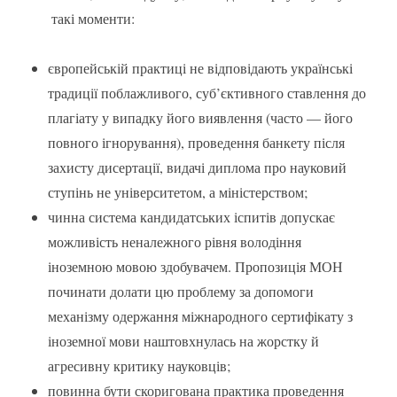
такі моменти:
європейській практиці не відповідають українські
традиції поблажливого, суб’єктивного ставлення до
плагіату у випадку його виявлення (часто — його
повного ігнорування), проведення банкету після
захисту дисертації, видачі диплома про науковий
ступінь не університетом, а міністерством;
чинна система кандидатських іспитів допускає
можливість неналежного рівня володіння
іноземною мовою здобувачем. Пропозиція МОН
починати долати цю проблему за допомоги
механізму одержання міжнародного сертифікату з
іноземної мови наштовхнулась на жорстку й
агресивну критику науковців;
повинна бути скоригована практика проведення