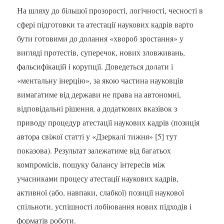
На шляху до більшої прозорості, логічності, чесності в
сфері підготовки та атестації наукових кадрів варто
бути готовими до долання «хвороб зростання» у
вигляді протестів, суперечок, нових зловживань,
фальсифікацій і корупції. Доведеться долати і
«ментальну інерцію», за якою частина науковців
вимагатиме від держави не права на автономні,
відповідальні рішення, а додаткових вказівок з
приводу процедур атестації наукових кадрів (позиція
автора свіжої статті у «Дзеркалі тижня» [5] тут
показова). Результат залежатиме від багатьох
компромісів, пошуку балансу інтересів між
учасниками процесу атестації наукових кадрів,
активної (або, навпаки, слабкої) позиції наукової
спільноти, успішності лобіювання нових підходів і
форматів роботи.