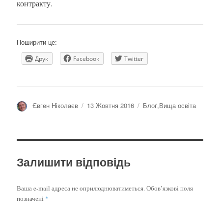
контракту.
Поширити це:
Друк
Facebook
Twitter
Автор
Оприлюднено
Категорії
Євген Ніколаєв
13 Жовтня 2016
Блоґ
,
Вища освіта
Залишити відповідь
Ваша e-mail адреса не оприлюднюватиметься.
Обов’язкові поля
позначені
*