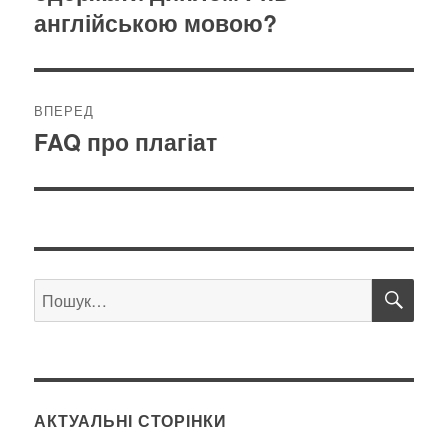
англійською мовою?
ВПЕРЕД
FAQ про плагіат
Наступний
запис:
ШУ
Пошук
за
запитом:
АКТУАЛЬНІ СТОРІНКИ