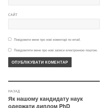
САЙТ
Повідомити мене про нові коментарі по email.
Повідомляти мене про нові записи електронною поштою.
Навігація
НАЗАД
записів
Як нашому кандидату наук
Попередній
одержати диплом PhD
запис: