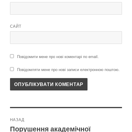
САЙТ
Повідомити мене про нові коментарі по email.
Повідомляти мене про нові записи електронною поштою.
Навігація
НАЗАД
записів
Порушення академічної
Попередній