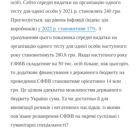
осіб). Себто середні видатки на організацію одного
тесту для однієї особи у 2021 р. становлять 240 грн.
Прогнозується, що рівень інфляції (індекс цін
виробників)
у 2022 р. становитиме 17%
. З
урахуванням цього показника середні видатки на
організацію одного тесту для однієї особи наступного
року становитимуть 280,8 грн. Якщо наступного року
ЄФВВ складатиме на 50 тис. осіб більше, ніж цьогоріч,
то додаткове фінансування з державного бюджету на
проведення ЄФВВ становитиме орієнтовно 14 млн
грн. Це цілком адекватна можливостям державного
бюджету України сума. Та чи достатньо її для
мінімізації ризиків і негативних наслідків, із якими
пов’язане розширення ЄФВВ на окремі суспільні і
гуманітарні спеціальності?