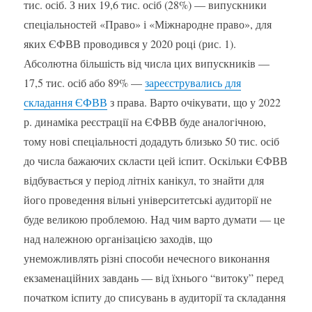
тис. осіб. З них 19,6 тис. осіб (28%) — випускники
спеціальностей «Право» і «Міжнародне право», для
яких ЄФВВ проводився у 2020 році (рис. 1).
Абсолютна більшість від числа цих випускників —
17,5 тис. осіб або 89% —
зареєструвались для
складання ЄФВВ
з права. Варто очікувати, що у 2022
р. динаміка реєстрації на ЄФВВ буде аналогічною,
тому нові спеціальності додадуть близько 50 тис. осіб
до числа бажаючих скласти цей іспит. Оскільки ЄФВВ
відбувається у період літніх канікул, то знайти для
його проведення вільні університетські аудиторії не
буде великою проблемою. Над чим варто думати — це
над належною організацією заходів, що
унеможливлять різні способи нечесного виконання
екзаменаційних завдань — від їхнього “витоку” перед
початком іспиту до списувань в аудиторії та складання