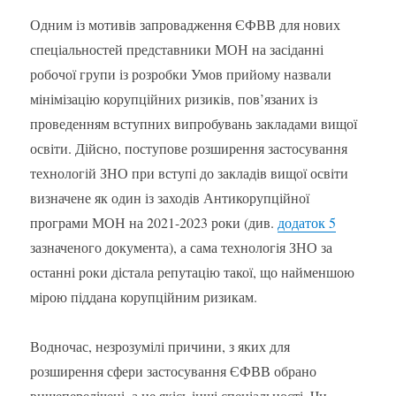
Одним із мотивів запровадження ЄФВВ для нових
спеціальностей представники МОН на засіданні
робочої групи із розробки Умов прийому назвали
мінімізацію корупційних ризиків, пов’язаних із
проведенням вступних випробувань закладами вищої
освіти. Дійсно, поступове розширення застосування
технологій ЗНО при вступі до закладів вищої освіти
визначене як один із заходів Антикорупційної
програми МОН на 2021-2023 роки (див.
додаток 5
зазначеного документа), а сама технологія ЗНО за
останні роки дістала репутацію такої, що найменшою
мірою піддана корупційним ризикам.
Водночас, незрозумілі причини, з яких для
розширення сфери застосування ЄФВВ обрано
вищеперелічені, а не якісь інші спеціальності. Чи