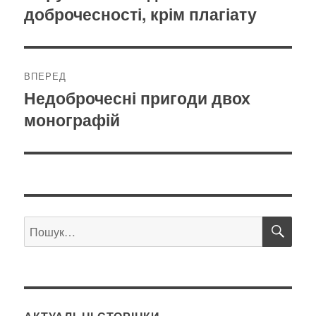
доброчесності, крім плагіату
запис:
ВПЕРЕД
Недоброчесні пригоди двох
Наступний
монографій
запис:
ШУ
Пошук
за
запитом: