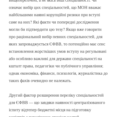
означає вибір цих спеціальностей, що МОН вважає
найбільшими наявні корупційні ризики при вступі
саме на них? Які факти чи попередні дослідження
могли би підтвердити цю тезу? Якщо вже говорити
про раціональний вибір певних спеціальностей, для
яких запроваджується ЄФВВ, то потенційно має сенс
встановлення жорсткіших умов вступу на регульовані
або особливо важливі для держави спеціальності на
кшталт права, педагогіки чи публічного управління;
однак економіка, фінанси, психологія, журналістика до
таких фахів очевидно не належать.
Другий фактор розширення переліку спеціальностей
для ЄФВВ — що завдяки наявності централізованого
іспиту відтепер бюджетні місця на підготовку
магістрів з перелічених спеціальностей