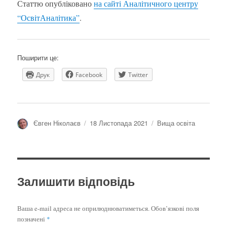
Статтю опубліковано
на сайті Аналітичного центру
“ОсвітАналітика”
.
Поширити це:
Друк
Facebook
Twitter
Автор
Оприлюднено
Категорії
Євген Ніколаєв
18 Листопада 2021
Вища освіта
Залишити відповідь
Ваша e-mail адреса не оприлюднюватиметься.
Обов’язкові поля
позначені
*