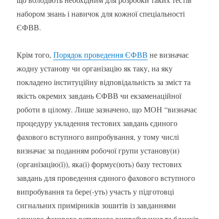
набором знань і навичок для кожної спеціальності
ЄФВВ.
Крім того,
Порядок проведення ЄФВВ
не визначає
жодну установу чи організацію як таку, на яку
покладено інституційну відповідальність за зміст та
якість окремих завдань ЄФВВ чи екзаменаційної
роботи в цілому. Лише зазначено, що МОН “визначає
процедуру укладення тестових завдань єдиного
фахового вступного випробування, у тому числі
визначає за поданням робочої групи установу(и)
(організацію(ї)), яка(і) формує(ють) базу тестових
завдань для проведення єдиного фахового вступного
випробування та бере(-уть) участь у підготовці
сигнальних примірників зошитів із завданнями
єдиного фахового вступного випробування та бланків