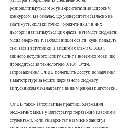
розподілятимуться між університетами за широким
конкурсом. Це означає, що університети завчасно не
знатимуть, скільки точно “бюджетників” в них
цьогоріч навчатимуться цих фахів, натомість бюджетні
місця одержать ті заклади вищої освіти, куди подадуть
свої заяви вступники із вищими балами ЄФВВ і
єдиного вступного іспиту (іспит з іноземної мови, що
проводиться за технологією ЗНО). Отже,
запровадження ЄФВВ полегшить доступ до навчання
в магістратурі за кошти державного бюджету
випускникам бакалаврату з вищим рівнем підготовки.
ЄФВВ також запобігатиме практиці одержання
бюджетних місць у магістратурі переважно власними
студентами, коли університет навмисно занижує
оцінку за вступне випробування тим, хто одержав