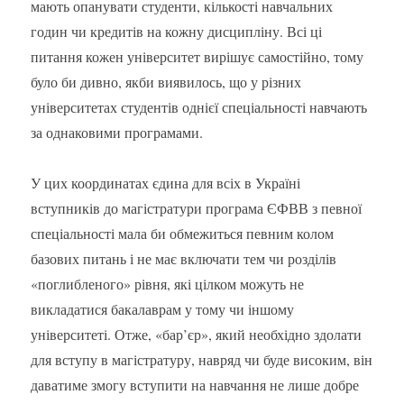
мають опанувати студенти, кількості навчальних
годин чи кредитів на кожну дисципліну. Всі ці
питання кожен університет вирішує самостійно, тому
було би дивно, якби виявилось, що у різних
університетах студентів однієї спеціальності навчають
за однаковими програмами.
У цих координатах єдина для всіх в Україні
вступників до магістратури програма ЄФВВ з певної
спеціальності мала би обмежиться певним колом
базових питань і не має включати тем чи розділів
«поглибленого» рівня, які цілком можуть не
викладатися бакалаврам у тому чи іншому
університеті. Отже, «бар’єр», який необхідно здолати
для вступу в магістратуру, навряд чи буде високим, він
даватиме змогу вступити на навчання не лише добре