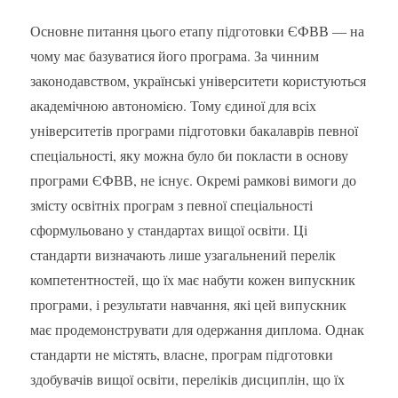
Основне питання цього етапу підготовки ЄФВВ — на
чому має базуватися його програма. За чинним
законодавством, українські університети користуються
академічною автономією. Тому єдиної для всіх
університетів програми підготовки бакалаврів певної
спеціальності, яку можна було би покласти в основу
програми ЄФВВ, не існує. Окремі рамкові вимоги до
змісту освітніх програм з певної спеціальності
сформульовано у стандартах вищої освіти. Ці
стандарти визначають лише узагальнений перелік
компетентностей, що їх має набути кожен випускник
програми, і результати навчання, які цей випускник
має продемонструвати для одержання диплома. Однак
стандарти не містять, власне, програм підготовки
здобувачів вищої освіти, переліків дисциплін, що їх